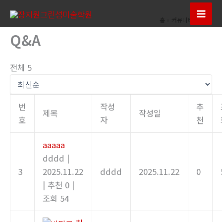
콘
텐
Mai
홈
커뮤니티
Q&A
츠
Q&A
Men
로
건
전체 5
너
뛰
기
번
작성
추
제목
작성일
호
자
천
aaaaa
dddd
|
3
2025.11.22
dddd
2025.11.22
0
|
추천 0
|
조회 54