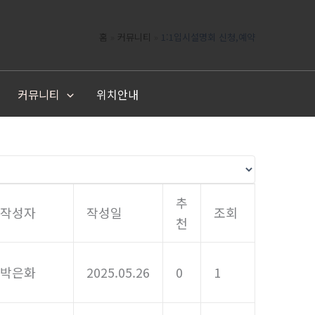
홈
커뮤니티
1:1입시설명회 신청,예약
커뮤니티
위치안내
추
작성자
작성일
조회
천
박은화
2025.05.26
0
1