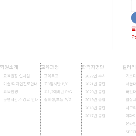
P
학원소개
교육과정
합격자명단
갤러리
교육원장 인사말
교육목표
2022년 수시
기초
미술/디자인진로안내
고3입시반 P/G
2021년 종합
서울
교육환경
고1,2예비반 P/G
2020년 종합
국민대
운영시간.수강료 안내
중학생,초등 P/G
2019년 종합
발상
2018년 종합
사고
2017년 종합
이화여
온라
SPEC