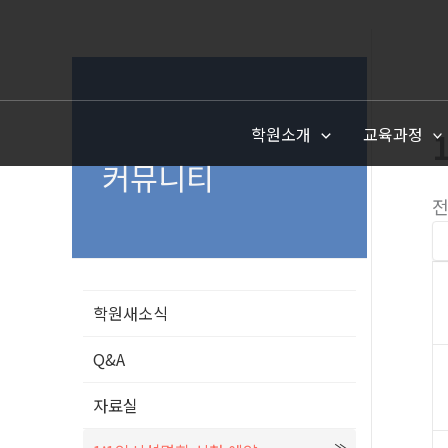
콘
텐
츠
로
건
학원소개
교육과정
너
커뮤니티
뛰
전
기
학원새소식
Q&A
자료실