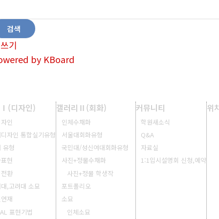
검색
글쓰기
owered by KBoard
Ⅰ(디자인)
갤러리Ⅱ(회화)
커뮤니티
위
디자인
인체수채화
학원새소식
대디자인 통합실기유형
서울대회화유형
Q&A
 유형
국민대/성신여대회화유형
자료실
과표현
사진+정물수채화
1:1입시설명회 신청,예약
의전환
사진+정물 학생작
대,고려대 소묘
포트폴리오
인연재
소묘
IAL 표현기법
인체소묘