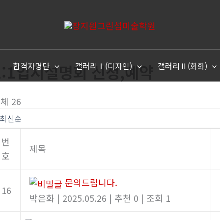
합격자명단
갤러리Ⅰ(디자인)
갤러리Ⅱ(회화)
1:1입시설명회 신청,예약
체 26
번
제목
호
문의드립니다.
16
박은화
|
2025.05.26
|
추천 0
|
조회 1