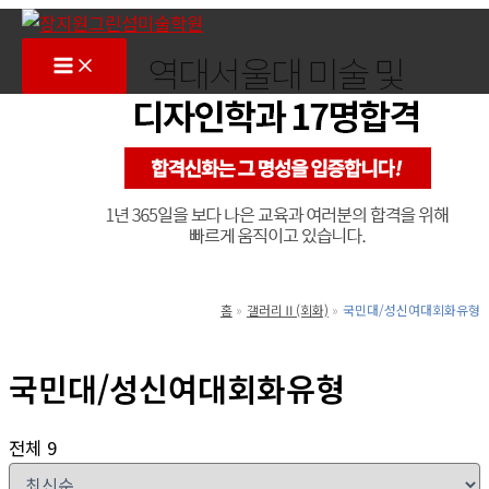
콘
텐
Main
Menu
츠
로
건
너
뛰
기
홈
갤러리Ⅱ(회화)
국민대/성신여대회화유형
국민대/성신여대회화유형
전체 9