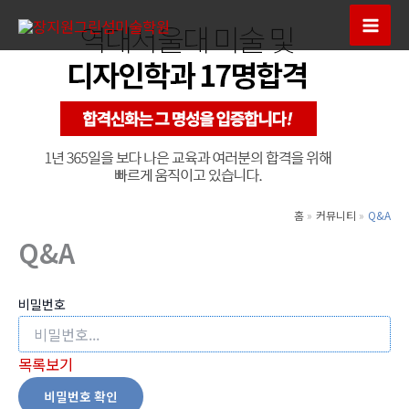
콘
텐
Mai
츠
Men
로
건
너
뛰
기
홈
커뮤니티
Q&A
Q&A
비밀번호
목록보기
비밀번호 확인