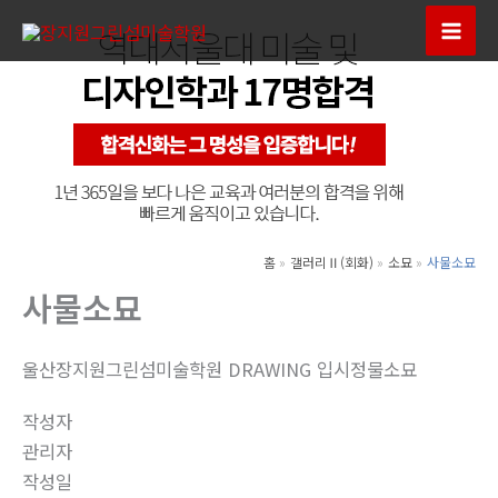
콘
텐
Mai
츠
Men
로
건
너
뛰
기
홈
갤러리Ⅱ(회화)
소묘
사물소묘
사물소묘
울산장지원그린섬미술학원 DRAWING 입시정물소묘
작성자
관리자
작성일