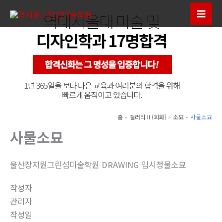
콘
텐
Mai
츠
Men
로
건
너
뛰
기
홈
갤러리Ⅱ(회화)
소묘
사물소묘
사물소묘
울산장지원그린섬미술학원 DRAWING 입시정물소묘
작성자
관리자
작성일