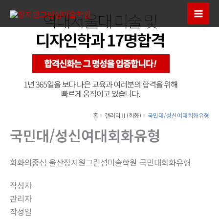
콘
텐
Mai
츠
Men
로
건
너
뛰
기
홈
갤러리Ⅱ(회화)
국민대/성신여대회화유형
국민대/성신여대회화유형
회화의중심 울산장지원그린섬미술학원 국민대회화유형
작성자
관리자
작성일